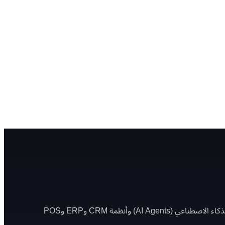
مدونة عملية للشركات في مصر تغطي البرمجة وتصميم المواقع والمتاجر الإلكترونية وتطوير التطبيقات، إضافة إلى AI Automation ووكلاء الذكاء الاصطناعي (AI Agents) وأنظمة CRM وERP وPOS