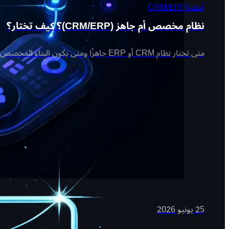
أنظمة
CRM/ERP
نظام مخصص أم جاهز (CRM/ERP)؟ كيف تختار؟
متى تختار نظام CRM أو ERP جاهزًا ومتى يكون البناء المخصص أنسب لشركتك.
25 يونيو 2026