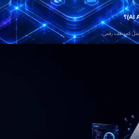
يعمل كموظف رقمي.