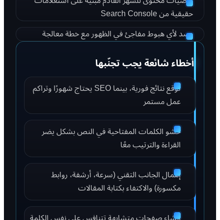
توصيات محتوى للشهر القادم مبنية على استعلامات
حقيقية من Search Console
رصد لأي هبوط مفاجئ في الظهور مع خطة معالجة
أخطاء شائعة يجب تجنّبها
توقع نتائج فورية، بينما SEO يحتاج شهورًا وتراكم
عمل مستمر
حشو الكلمات المفتاحية في النص بشكل يضر
القراءة والترتيب معًا
إهمال الجانب التقني (سرعة، أرشفة، روابط
مكسورة) والاكتفاء بكتابة المقالات
إنشاء صفحات متشابهة تتنافس على نفس الكلمة