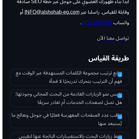
ابدأ بناء ظهورك العضوي على جوجل عبر خطة SEO صادقة
وقابلة للقياس. راسلنا عبر
INFO@alshohab-eg.com
أو
واتساب
01552887099
.
تواصل معنا الآن
طريقة القياس
نتابع ترتيب مجموعة الكلمات المستهدفة عبر الوقت مع
فهم أن الترتيب يتحرك تدريجيًا لا فجأة
نقيس نمو الزيارات القادمة من البحث المجاني وجودتها:
هل تصل لصفحات الخدمات أم تغادر سريعًا
نراقب عدد الصفحات المفهرسة فعليًا في جوجل ونعالج ما
يُستبعد منها
نربط زيارات البحث بالاستفسارات الناتجة عنها لنقيس