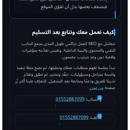
فتضعف بعضها بدل أن تقوّي الموقع
كيف نعمل معك ونتابع بعد التسليم
نتعامل مع SEO كعمل تراكمي طويل المدى يجمع الجانب
التقني والمحتوى والبنية الداخلية، ونقيس تقدّمه بمؤشرات
واقعية دون وعد بترتيب مضمون.
نبدأ بجلسة لفهم متطلبات عملك وتحليلها، ثم نضع خطة تنفيذ
واضحة بمراحل ومسؤوليات، ننفّذ ونختبر، ثم نطلق ونقدّم
تدريبًا للفريق ودعمًا ومتابعة بعد التشغيل. للتعرّف علينا أكثر زُر
صفحة
من نحن
.
واتساب:
01552887099
هاتف:
01552887099