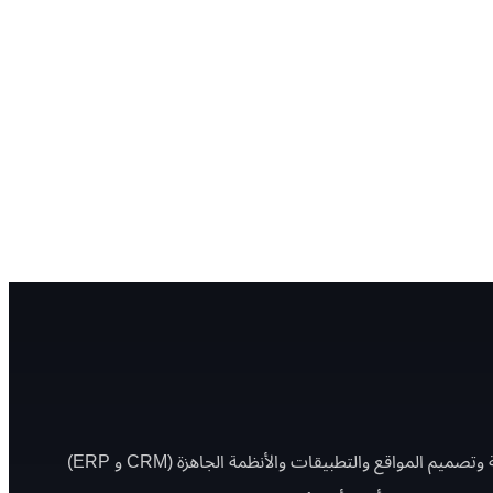
نفّذتها الشهب العالية وسلّمتها فعليًا — منصات ومواقع وتطبيقات ولوحات تحكم في البرمجة وتصميم المواقع والتطبيقات والأنظمة الجاهزة (CRM و ERP)