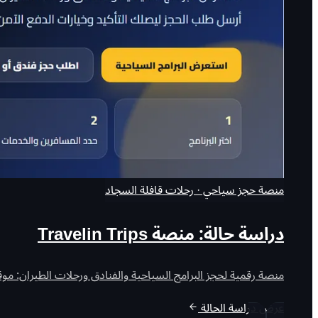
منصة حجز سياحي · رحلات قافلة السجاد
دراسة حالة: منصة Travelin Trips
منصة رقمية لحجز البرامج السياحية والفنادق ورحلات الطيران: موقع 
عرض دراسة الحالة