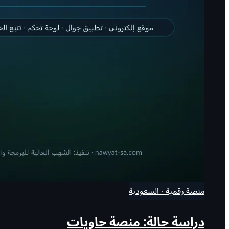
منصة رقمية · السعودية
دراسة حالة: منصة حاويات