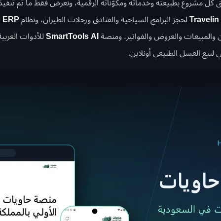
ثّق كل مشروع بطبيعته وخدماته ومكوّناته الرقمية، ونعرض فقط ما تم تنفيذ
Travelin
لحجز البرامج السياحية والفنادق ورحلات الطيران، ونظام
s ERP
ين والمبيعات والعروض والفواتير، ومنصة
SmartTools AI
للأدوات العربية
ي لبيع العسل الطبيعي أونلاين.