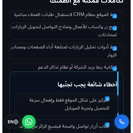
تكاملات ممكنة مع أنظمتك
ربط الموقع بنظام CRM لاستقبال طلبات العملاء مباشرة
دمج زر واتساب للأعمال ونماذج التواصل لتحويل الزيارات
لمحادثات
ربط أدوات تحليل الزيارات لمتابعة أداء الصفحات ومصادر
الزوار
إمكانية ربط بريد الشركة أو نظام تذاكر الدعم
أخطاء شائعة يجب تجنّبها
التركيز على شكل الموقع فقط وإهمال سرعة
التحميل وتجربة الموبايل
EN
غياب أزرار تواصل واضحة فيضيع الزائر من غير ما