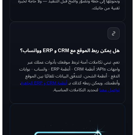
وتحويلها إلى خطة وتصوّر واضح قبل التنفيذ — ولا حاجة لخبرة
تقنية من جانبك.
هل يمكن ربط الموقع مع CRM و ERP وواتساب؟
نعم. نبني تكاملات آمنة تربط موقعك بأدوات عملك عبر
واجهات APIs: أنظمة CRM · أنظمة ERP · واتساب · بوابات
الدفع · أنظمة الشحن، لتتدفّق البيانات تلقائيًا بين الموقع
وأنظمتك. ويمكن ربطه كذلك بـ
أنظمة CRM و ERP الجاهزة
.
تواصل معنا
لتحديد التكاملات المناسبة.