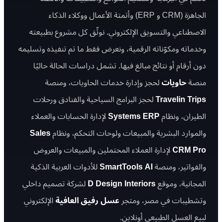
الجاهزة (CRM و ERP) وأتمتة الأعمال ووكلاء الذكاء
الاصطناعي والتسويق الإلكتروني. نوثّق كل مشروع بطبيعته
وخدماته ومكوّناته الرقمية، ونعرض فقط ما تم تنفيذه وتسليمه
دون أرقام أو نتائج مبالغ فيها. تشمل دراسات الحالة حاليًا
منصة
حاويات
لحجز وإدارة خدمات الحاويات، ومنصة
Travelin Trips
لحجز البرامج السياحية والفنادق ورحلات
الطيران، ونظام
Systems ERP
لإدارة الحسابات والعملاء
والموارد البشرية والمبيعات ولوحات التحكم، ونظام
Sales
CRM Pro
لإدارة العملاء المحتملين والمبيعات والعروض
والفواتير، ومنصة
SmartTools AI
للأدوات العربية الذكية
المجانية، وموقع
D Design Interiors
لشركة تصميم داخلي
وتشطيبات في مصر، ومتجر
عسل رفيق العافية
الإلكتروني
لبيع العسل الطبيعي أونلاين.