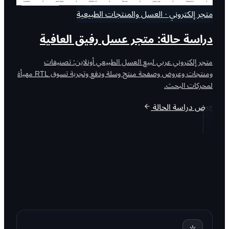
متجر إلكتروني · العسل والمنتجات الطبيعية
دراسة حالة: متجر عسل رفيق العافية
متجر إلكتروني عربي لبيع العسل الطبيعي أونلاين: تصنيفات
ومنتجات وعروض وصفحة منتج وسلة ودفع وتجربة تسوق RTL مهيأة
لمحركات البحث.
عرض دراسة الحالة