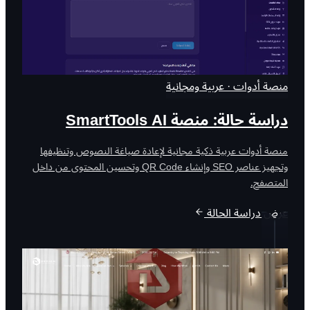
منصة أدوات · عربية ومجانية
دراسة حالة: منصة SmartTools AI
منصة أدوات عربية ذكية مجانية لإعادة صياغة النصوص وتنظيفها
وتجهيز عناصر SEO وإنشاء QR Code وتحسين المحتوى من داخل
المتصفح.
عرض دراسة الحالة