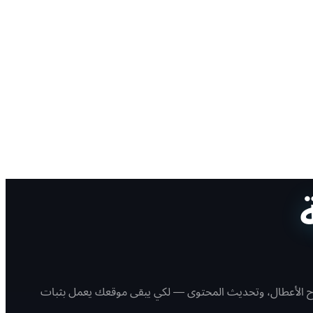
صلاح الأعطال، وتحديث المحتوى — لكي يبقى موقعك يعمل بثبات