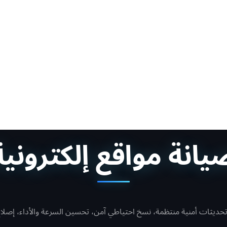
يانة مواقع إلكترونية
ة: تحديثات أمنية منتظمة، نسخ احتياطي آمن، تحسين السرعة والأداء، إ