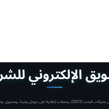
يق الإلكتروني للش
وط، وتتبّع دقيق للأداء لزيادة العملاء.