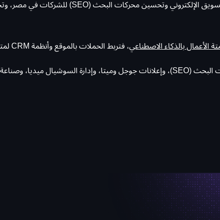
تة الأعمال بالذكاء الاصطناعي
، فتربط الحملات بالموقع وأنظمة CRM لمتابعة كل عميل محتمل بدلاً من إنفاق إعلاني بلا قياس.