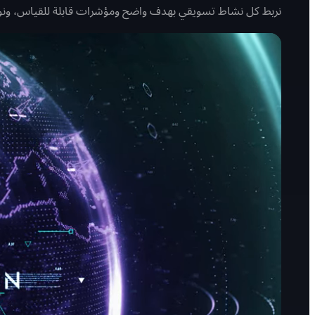
نربط كل نشاط تسويقي بهدف واضح ومؤشرات قابلة للقياس، ونوصّل العملاء المحتم