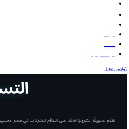
البوتات
المدونة
تواصل معنا
من نحن
أعمالنا
أدوات مجانية
تواصل معنا
التسو
نقدّم تسويقًا إلكترونيًا قائمًا على النتائج للشركات في مصر: تحسين محركات البحث (SEO)، وحملات إعلانية على جوجل وميتا، ومحتوى، وصفحات هب