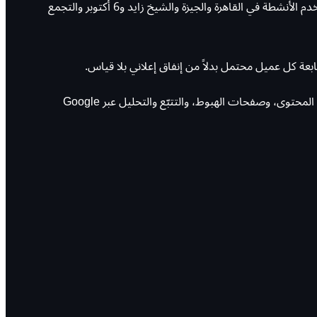
الشهب العالية للبرمجة والذكاء الاصطناعي شركة تقدّم خدمات التسويق الإلكتروني وتحسين محركات البحث (SEO) للشركات في مصر، وتخدم الأنشطة في القاهرة والجيزة والشيخ زايد و6 أكتوبر والتجمع
تشمل خدمة التسويق الإلكتروني مكوّنات واضحة: تحسين محركات البحث (SEO)، وإعلانات جوجل وميتا، وإدارة السوشيال ميديا، وصناعة المحتوى، وصفحات الهبوط، والتتبّع والتحليل عبر Google