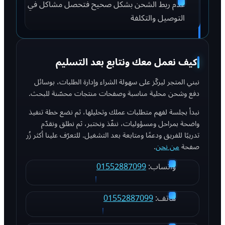
عدم ربط الشحن بشكل صحيح فتحصل مشاكل في
التوصيل والتكلفة
كيف نعمل معك ونتابع بعد التسليم
نبني المتجر ليركّز على سهولة الشراء وإدارة الطلبات، بوسائل
دفع وشحن محلية مناسبة وصفحات منتجات محسّنة للبحث.
نبدأ بجلسة لفهم متطلبات عملك وتحليلها، ثم نضع خطة تنفيذ
واضحة بمراحل ومسؤوليات، ننفّذ ونختبر، ثم نطلق ونقدّم
تدريبًا للفريق ودعمًا ومتابعة بعد التشغيل. للتعرّف علينا أكثر زُر
صفحة
من نحن
.
واتساب:
01552887099
هاتف:
01552887099