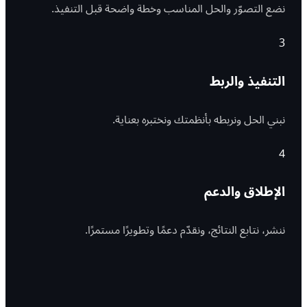
نضع التصوّر والحل المناسب وخطة واضحة قبل التنفيذ.
3
التنفيذ والربط
نبني الحل ونربطه بأنظمتك ونختبره بعناية.
4
الإطلاق والدعم
ننشر، نتابع النتائج، ونقدّم دعمًا وتطويرًا مستمرًا.