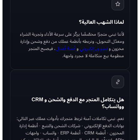
لماذا الشهب العالية؟
لأننا نبني متجرًا مخصّصًا يركّز على سرعة الأداء وتجربة الشراء
ومعدّل التحويل، ونربطه بأنظمة عملك من دفع وشحن وإدارة
مخزون و
تسويق إلكتروني
و
أتمتة أعمال
، فيصبح المتجر
منظومة بيع متكاملة لا مجرد واجهة.
هل يتكامل المتجر مع الدفع والشحن و CRM
وواتساب؟
نعم. نبني تكاملات آمنة تربط متجرك بأدوات عملك عبر التالي:
بوابات الدفع الإلكتروني · شركات الشحن والتتبع · أنظمة إدارة
المخزون · أنظمة CRM · أنظمة ERP · واتساب · واجهات