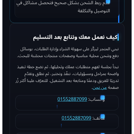
عدم ربط الشحن بشكل صحيح فتحصل مشاكل في
التوصيل والتكلفة
كيف نعمل معك ونتابع بعد التسليم
نبني المتجر ليركّز على سهولة الشراء وإدارة الطلبات، بوسائل
دفع وشحن محلية مناسبة وصفحات منتجات محسّنة للبحث.
نبدأ بجلسة لفهم متطلبات عملك وتحليلها، ثم نضع خطة تنفيذ
واضحة بمراحل ومسؤوليات، ننفّذ ونختبر، ثم نطلق ونقدّم
تدريبًا للفريق ودعمًا ومتابعة بعد التشغيل. للتعرّف علينا أكثر زُر
صفحة
من نحن
.
واتساب:
01552887099
هاتف:
01552887099