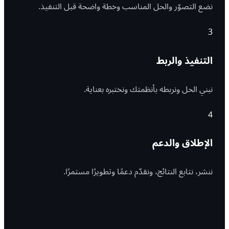
نضع التصوّر والحل المناسب وخطة واضحة قبل التنفيذ.
3
التنفيذ والربط
نبني الحل ونربطه بأنظمتك ونختبره بعناية.
4
الإطلاق والدعم
ننشر، نتابع النتائج، ونقدّم دعمًا وتطويرًا مستمرًا.