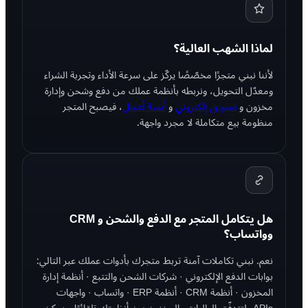
لماذا الشهب العالية؟
لأننا نبني متجرًا مخصّصًا يركّز على سرعة الأداء وتجربة الشراء
ومعدّل التحويل، ونربطه بأنظمة عملك من دفع وشحن وإدارة
مخزون و
تسويق إلكتروني
و
أتمتة أعمال
، فيصبح المتجر
منظومة بيع متكاملة لا مجرد واجهة.
هل يتكامل المتجر مع الدفع والشحن و CRM
وواتساب؟
نعم. نبني تكاملات آمنة تربط متجرك بأدوات عملك عبر التالي:
بوابات الدفع الإلكتروني · شركات الشحن والتتبع · أنظمة إدارة
المخزون · أنظمة CRM · أنظمة ERP · واتساب · واجهات